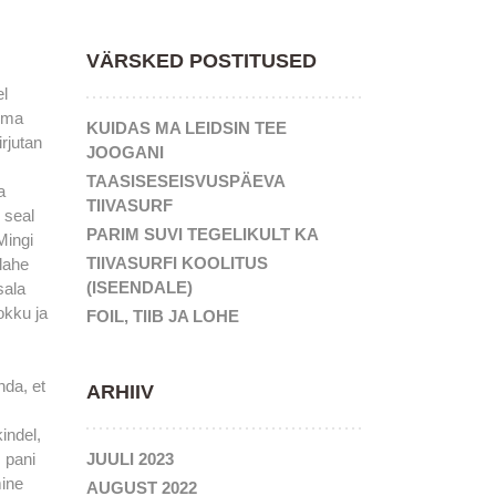
VÄRSKED POSTITUSED
el
 oma
KUIDAS MA LEIDSIN TEE
irjutan
JOOGANI
TAASISESEISVUSPÄEVA
a
TIIVASURF
n seal
PARIM SUVI TEGELIKULT KA
Mingi
TIIVASURFI KOOLITUS
 lahe
(ISEENDALE)
sala
okku ja
FOIL, TIIB JA LOHE
nda, et
ARHIIV
indel,
JUULI 2023
 pani
mine
AUGUST 2022