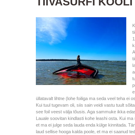
TIIVASURFI KOOLI
K
t
1
k
A
t
l
a
t
p
e
üllatavalt lihtne (lohe foiliga ma seda veel teha ei os
Kui tuul tugevam oli, siis sain veidi vastu tuult sõ
see foil veest välja tõusis. Aga sammuke ikka eda
Lauale soovitan kindlasti kohe leashi osta. Kui ma s
et ma ei julge seda lauda enda külge kinnitada. T
laud sellise hooga kalda poole, et ma ei saanud ted