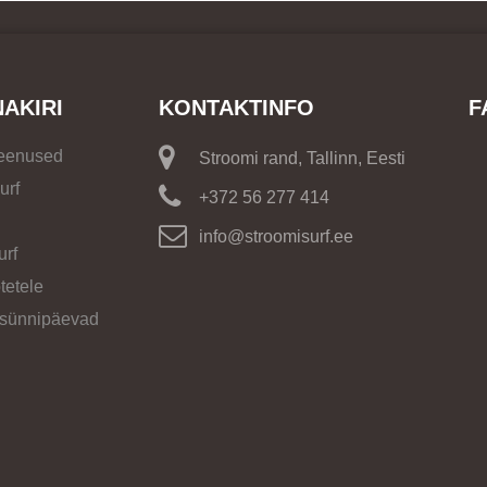
NAKIRI
KONTAKTINFO
F
teenused
Stroomi rand, Tallinn, Eesti
urf
+372 56 277 414
info@stroomisurf.ee
urf
tetele
 sünnipäevad