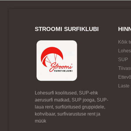
STROOMI SURFIKLUBI
HIN
Kõik 
Lohes
SUP
Tiivas
Ettevõ
Laste
Lohesurfi koolitused, SUP-ehk
aerusurfi matkad, SUP jooga, SUP-
laua rent, surfiüritused gruppidele,
kohvibaar, surfivarustuse rent ja
müük