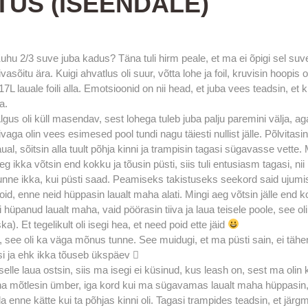
TUS (ISEENDALE)
uhu 2/3 suve juba kadus? Täna tuli hirm peale, et ma ei õpigi sel suv
iivasõitu ära. Kuigi ahvatlus oli suur, võtta lohe ja foil, kruvisin hoopis
17L lauale foili alla. Emotsioonid on nii head, et juba vees teadsin, et k
a.
lgus oli küll masendav, sest lohega tuleb juba palju paremini välja, ag
iivaga olin vees esimesed pool tundi nagu täiesti nullist jälle. Põlvitasi
aual, sõitsin alla tuult põhja kinni ja trampisin tagasi sügavasse vette. 
eg ikka võtsin end kokku ja tõusin püsti, siis tuli entusiasm tagasi, nii
unne ikka, kui püsti saad. Peamiseks takistuseks seekord said ujumi
oid, enne neid hüppasin laualt maha alati. Mingi aeg võtsin jälle end k
i hüpanud laualt maha, vaid pöörasin tiiva ja laua teisele poole, see oli
ka). Et tegelikult oli isegi hea, et need poid ette jäid
ita, see oli ka väga mõnus tunne. See muidugi, et ma püsti sain, ei tähe
si ja ehk ikka tõuseb ükspäev 
elle laua ostsin, siis ma isegi ei küsinud, kus leash on, sest ma olin k
äna mõtlesin ümber, iga kord kui ma sügavamas laualt maha hüppasin,
a enne kätte kui ta põhjas kinni oli. Tagasi trampides teadsin, et järg