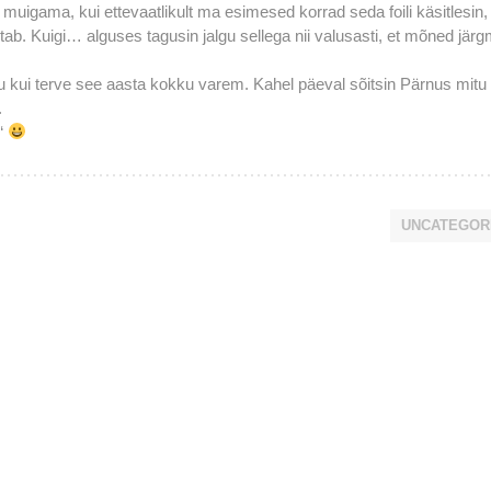
 muigama, kui ettevaatlikult ma esimesed korrad seda foili käsitlesin,
aistab. Kuigi… alguses tagusin jalgu sellega nii valusasti, et mõned jär
u kui terve see aasta kokku varem. Kahel päeval sõitsin Pärnus mitu 
.
l“
UNCATEGOR