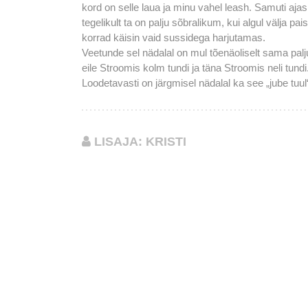
kord on selle laua ja minu vahel leash. Samuti ajas
tegelikult ta on palju sõbralikum, kui algul välja p
korrad käisin vaid sussidega harjutamas.
Veetunde sel nädalal on mul tõenäoliselt sama palj
eile Stroomis kolm tundi ja täna Stroomis neli tundi
Loodetavasti on järgmisel nädalal ka see „jube tuu
LISAJA: KRISTI